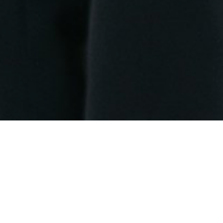
อถบัติเหตุกลุ่มนักศึกษา ปีการศึกษา 2568
a4227c0e526bfdf069bddc.pdf