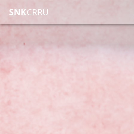
SNK
CRRU